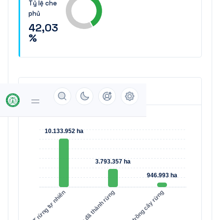
Tỷ lệ che
phủ
42,03
%
Biểu đồ tổng quan
10.133.952 ha
3.793.357 ha
946.993 ha
DT rừng tự nhiên
DT rừng trồng đã thành rừng
DT đã trồng cây rừng