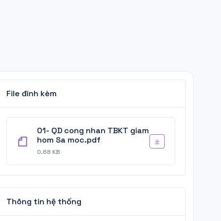
File đính kèm
01- QD cong nhan TBKT giam
hom Sa moc.pdf
0.68 KB
Thông tin hệ thống