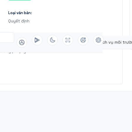
Loại văn bản:
Quyết định
yên rừng
Quy hoạch lâm nghiệp
Dịch vụ môi trư
01 năm 2021 của Tổng cục Lâm nghiệp về Công nhận tiến
hương pháp giâm hom"""" "