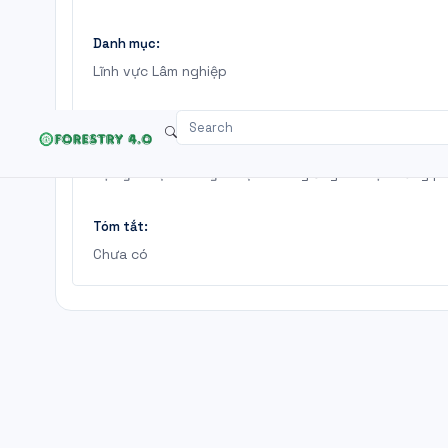
Danh mục:
Lĩnh vực Lâm nghiệp
Trích yếu:
Dashboard
Văn bản pháp lý
Tài ngu
"Quyết định số 26/QĐ-TCLN-KH&HTQT ngày 26 tháng 
bộ kỹ thuật """"Kỹ thuật nhân giống Sa mộc bằng p
Tóm tắt:
Chưa có