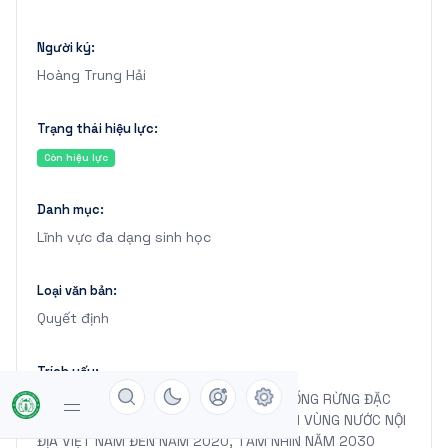
Người ký:
Hoàng Trung Hải
Trạng thái hiệu lực:
Còn hiệu lực
Danh mục:
Lĩnh vực đa dạng sinh học
Loại văn bản:
Quyết định
Trích yếu:
PHÊ DUYỆT CHIẾN LƯỢC QUẢN LÝ HỆ THỐNG RỪNG ĐẶC
DỤNG, KHU BẢO TỒN BIỂN, KHU BẢO TỒN VÙNG NƯỚC NỘI
ĐỊA VIỆT NAM ĐẾN NĂM 2020, TẦM NHÌN NĂM 2030