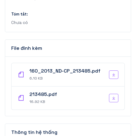
Tóm tắt:
Chưa có
File đính kèm
160_2013_ND-CP_213485.pdf
6.10 KB
213485.pdf
16.92 KB
Thông tin hệ thống