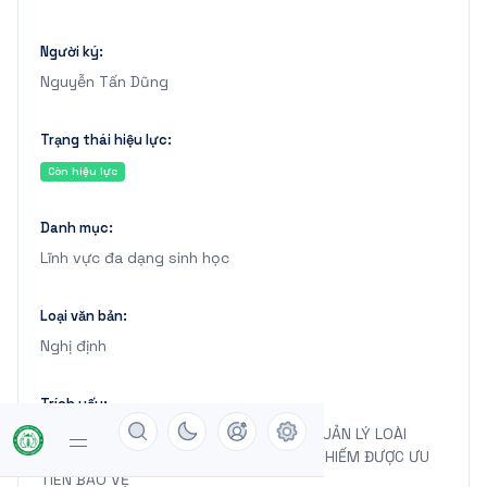
Người ký:
Nguyễn Tấn Dũng
Trạng thái hiệu lực:
Còn hiệu lực
Danh mục:
Lĩnh vực đa dạng sinh học
Loại văn bản:
Nghị định
Trích yếu:
VỀ TIÊU CHÍ XÁC ĐỊNH LOÀI VÀ CHẾ ĐỘ QUẢN LÝ LOÀI
THUỘC DANH MỤC LOÀI NGUY CẤP, QUÝ, HIẾM ĐƯỢC ƯU
TIÊN BẢO VỆ