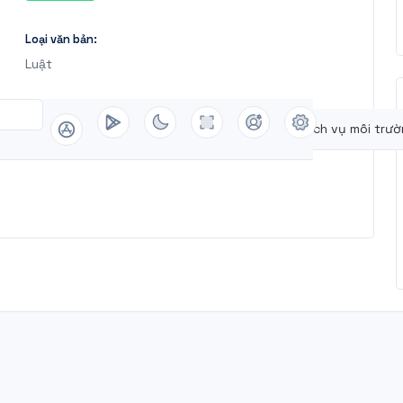
Loại văn bản:
Luật
yên rừng
Quy hoạch lâm nghiệp
Dịch vụ môi trư