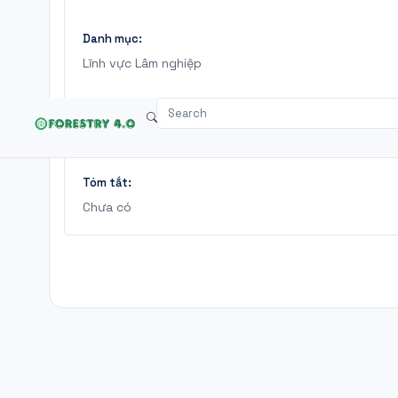
Danh mục:
Lĩnh vực Lâm nghiệp
Trích yếu:
Dashboard
Văn bản pháp lý
Tài ngu
Luật Lâm nghiệp
Tóm tắt:
Chưa có