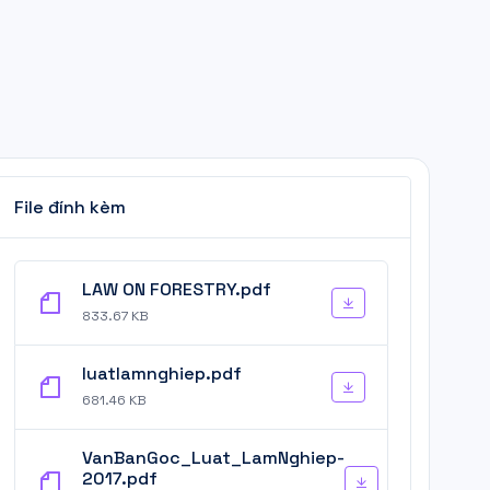
File đính kèm
LAW ON FORESTRY.pdf
833.67 KB
luatlamnghiep.pdf
681.46 KB
VanBanGoc_Luat_LamNghiep-
2017.pdf