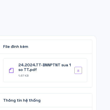
File đính kèm
24.2024.TT-BNNPTNT sua 1
so TT.pdf
1.67 KB
Thông tin hệ thống