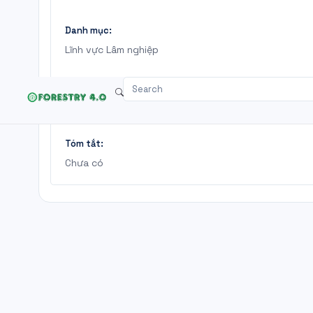
Danh mục:
Lĩnh vực Lâm nghiệp
Trích yếu:
Dashboard
Văn bản pháp lý
Tài ngu
SỬA ĐỔI, BỔ SUNG MỘT SỐ ĐIỀU CỦA CÁC THÔNG TƯ 
Tóm tắt:
Chưa có