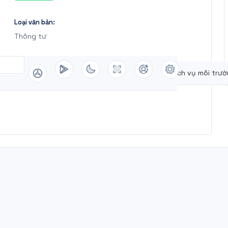
Loại văn bản:
Thông tư
yên rừng
Quy hoạch lâm nghiệp
Dịch vụ môi trư
TRONG LĨNH VỰC LÂM NGHIỆP